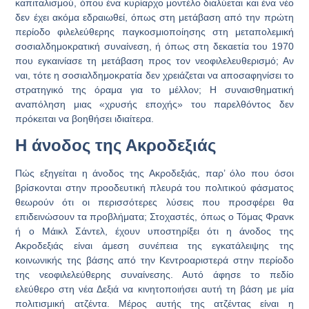
καπιταλισμού, όπου ένα κυρίαρχο μοντέλο διαλύεται και ένα νέο
δεν έχει ακόμα εδραιωθεί, όπως στη μετάβαση από την πρώτη
περίοδο φιλελεύθερης παγκοσμιοποίησης στη μεταπολεμική
σοσιαλδημοκρατική συναίνεση, ή όπως στη δεκαετία του 1970
που εγκαινίασε τη μετάβαση προς τον νεοφιλελευθερισμό; Αν
ναι, τότε η σοσιαλδημοκρατία δεν χρειάζεται να αποσαφηνίσει το
στρατηγικό της όραμα για το μέλλον; Η συναισθηματική
αναπόληση μιας «χρυσής εποχής» του παρελθόντος δεν
πρόκειται να βοηθήσει ιδιαίτερα.
Η άνοδος της Ακροδεξιάς
Πώς εξηγείται η άνοδος της Ακροδεξιάς, παρ’ όλο που όσοι
βρίσκονται στην προοδευτική πλευρά του πολιτικού φάσματος
θεωρούν ότι οι περισσότερες λύσεις που προσφέρει θα
επιδεινώσουν τα προβλήματα; Στοχαστές, όπως ο Τόμας Φρανκ
ή ο Μάικλ Σάντελ, έχουν υποστηρίξει ότι η άνοδος της
Ακροδεξιάς είναι άμεση συνέπεια της εγκατάλειψης της
κοινωνικής της βάσης από την Κεντροαριστερά στην περίοδο
της νεοφιλελεύθερης συναίνεσης. Αυτό άφησε το πεδίο
ελεύθερο στη νέα Δεξιά να κινητοποιήσει αυτή τη βάση με μία
πολιτισμική ατζέντα. Μέρος αυτής της ατζέντας είναι η