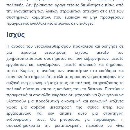
πολιτικής. Δεν βρίσκονται άραγε τέτοιες διευθετήσεις πίσω από
την αγανάκτηση των λαϊκών στρωμάτων απέναντι στις ελίτ των
συστημικών κομμάτων, που έμοιαζαν να μην προσφέρουν
πραγματικές εναλλακτικές επιλογές στις εκλογές;
Ισχύς
Η άνοδος του νεοφιλελευθερισμού προκάλεσε και οδήγησε σε
μια τεράστια μεταστροφή ισχύος: μεταξύ του
χρηματοπιστωτικού συστήματος και των κυβερνήσεων, μεταξύ
εργοδοτών και εργαζομένων, μεταξύ ιδιωτικού και δημόσιου
τομέα. Κυρίως, η άνοδος των ανισοτήτων στο εισόδημα και
στον πλούτο σήμαινε ότι οι ελίτ μπορούσαν να μετατρέψουν την
αυξανόμενη οικονομική ισχύ τους σε πολιτική, επηρεάζοντας το
πολιτικό σύστημα και τους κανόνες που το διέπουν. Πιστεύουν
πραγματικά οι σοσιαλδημοκράτες ότι μπορούν να ξεκινήσουν να
υλοποιούν μια προοδευτική οικονομική και κοινωνική ατζέντα
χωρίς μια σοβαρή μεταστροφή της ισχύος υπέρ των
εργαζομένων; Και δεν απαιτεί αυτό μια στρατηγική
ενδυνάμωσής τους; Θα μπορούσε, για παράδειγμα, η
σοσιαλδημοκρατία της μεταπολεμικής περιόδου να γίνει