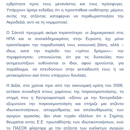
εχθρότητα προς τους μετανάστες και τους πρόσφυγες.
Υπάρχουν άραγε ενδείξεις ότι η προσπάθεια υιοθέτησης μέρους
αυτής της ατζέντας καταφέρνει να περιθωριοποιήσει την
Ακροδεξιά, αντί να τη νομιμοποιεί;
Ο Σάντελ προχωρά ακόμα περισσότερο: οι Δημοκρατικοί στις
ΗΠΑ και οι σοσιαλδημοκράτες στην Ευρώπη όχι μόνο
εγκατέλειψαν την παραδοσιακή τους κοινωνική βάση, αλλά –
ιδίως κατά την περίοδο του «τρίτου δρόμου»– την
περιφρόνησαν, υπονοώντας ότι για τις δυσκολίες που
αντιμετωπίζουν ευθύνονται οι ίδιοι, αφού αρνούνται, για
παράδειγμα, να επενδύσουν στην εκπαίδευσή τους ή να
μετακομίσουν εκεί όπου υπάρχουν δουλειές.
Η Δεξιά, στα χρόνια πριν από την οικονομική κρίση του 2008,
εστίασε συνειδητά στους χαμένους της παγκοσμιοποίησης, τη
στιγμή που η Κεντροαριστερά –εξίσου με την Κεντροδεξιά–
εξυμνούσε την παγκοσμιοποίηση και στήριζε μια ατζέντα
ιδιωτικοποιήσεων, απορρύθμισης και απελευθέρωσης των
αγορών εργασίας. Δεν είναι τυχαίο εξάλλου ότι ο Σημίτης
θεωρείται εντός Ε.Ε. πρωταθλητής των ιδιωτικοποιήσεων, ενώ
το ΠΑΣΟΚ φλέρταρε με την ατζέντα των ευέλικτων αγορών