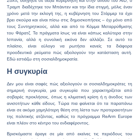
Σολτς οδήγησε σε δεξιά κυβέρνηση και στην άνοδο του AfD, ο
Τραμπ διαδέχτηκε τον Μπάιντεν και την ίδια στιγμή, μόλις έναν
χρόνο μετά την εκλογή της, η κυβέρνηση του Στάρμερ τα έχει
βρει σκούρα και είναι πίσω στις δημοσκοπήσεις – όχι μόνο από
τους Συντηρητικούς, αλλά και από το Κόμμα Μεταρρύθμισης
του Φάρατζ. Τα πράγματα ίσως να είναι κάπως καλύτερα στην
Ισπανία, αλλά η συνολική εικόνα δεν αλλάζει. Σε αυτό το
πλαίσιο, είναι εύλογο να ρωτήσει κανείς τα διάφορα
προοδευτικά ρεύματα πώς αξιολογούν την κατάσταση αυτή.
Εδώ εστιάζω στη σοσιαλδημοκρατία.
Η συγκυρία
Δεν μου είναι σαφές πώς αξιολογούν οι σοσιαλδημοκράτες τη
σημερινή συγκυρία, μια συγκυρία που χαρακτηρίζεται από
σοβαρές προκλήσεις, όπως η κλιματική κρίση ή η άνοδος των
ανισοτήτων κάθε είδους. Τώρα πια φαίνεται ότι τα παραπάνω
είναι σε ακόμα χαμηλότερη θέση στη λίστα των προτεραιοτήτων
της πολιτικής ατζέντας, καθώς το πρόγραμμα ReArm Europe
είναι πλέον στο κέντρο του ενδιαφέροντος.
Βρισκόμαστε άραγε σε μία από εκείνες τις περιόδους του