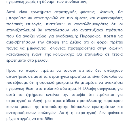
ηγεμονική χωρίς τη δύναμη των συνδικάτων;
Αυτά είναι ερωτήματα στρατηγικής φύσεως. Φυσικά, θα
μπορούσα να επικεντρωθώ σε πιο άμεσες και συγκεκριμένες
πολιτικές επιλογές: πιστεύουν οι σοσιαλδημοκράτες ότι οι
επανεξοπλισμοί θα αποτελέσουν νέο αναπτυξιακό πρότυπο
που θα ανοίξει χώρο για αναδιανομή; Παρομοίως, πρέπει να
αμφισβητήσουν την άποψη της Δεξιάς ότι οι φόροι πρέπει
πάντα να μειώνονται, δίνοντας προτεραιότητα στην ιδιωτική
κατανάλωση έναντι της κοινωνικής; Θα επανέλθω σε τέτοια
ερωτήματα στο μέλλον.
Προς το παρόν, πρέπει να τονίσω ότι εάν δεν υπάρχουν
απαντήσεις σε αυτά τα στρατηγικά ερωτήματα, είναι δύσκολο να
πιστέψουμε ότι η σοσιαλδημοκρατία θα μπορέσει να ανακτήσει
ηγεμονική θέση στο πολιτικό σύστημα. Η έλλειψη σαφήνειας για
αυτά τα ζητήματα εντείνει την υποψία ότι πρόκειται για
στρατηγική επιλογή: μια προσπάθεια προσέλκυσης ευρύτερου
κοινού μέσω της αποσιώπησης δύσκολων ερωτημάτων και
αντικρουόμενων επιλογών. Αυτή η στρατηγική δεν φαίνεται
μέχρι στιγμής να αποδίδει.