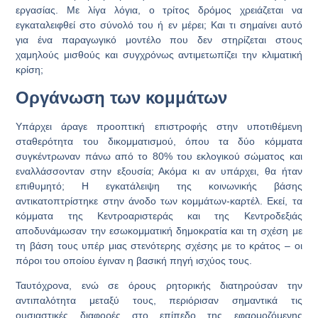
εργασίας. Με λίγα λόγια, ο τρίτος δρόμος χρειάζεται να
εγκαταλειφθεί στο σύνολό του ή εν μέρει; Και τι σημαίνει αυτό
για ένα παραγωγικό μοντέλο που δεν στηρίζεται στους
χαμηλούς μισθούς και συγχρόνως αντιμετωπίζει την κλιματική
κρίση;
Οργάνωση των κομμάτων
Υπάρχει άραγε προοπτική επιστροφής στην υποτιθέμενη
σταθερότητα του δικομματισμού, όπου τα δύο κόμματα
συγκέντρωναν πάνω από το 80% του εκλογικού σώματος και
εναλλάσσονταν στην εξουσία; Ακόμα κι αν υπάρχει, θα ήταν
επιθυμητό; Η εγκατάλειψη της κοινωνικής βάσης
αντικατοπτρίστηκε στην άνοδο των κομμάτων-καρτέλ. Εκεί, τα
κόμματα της Κεντροαριστεράς και της Κεντροδεξιάς
αποδυνάμωσαν την εσωκομματική δημοκρατία και τη σχέση με
τη βάση τους υπέρ μιας στενότερης σχέσης με το κράτος – οι
πόροι του οποίου έγιναν η βασική πηγή ισχύος τους.
Ταυτόχρονα, ενώ σε όρους ρητορικής διατηρούσαν την
αντιπαλότητα μεταξύ τους, περιόρισαν σημαντικά τις
ουσιαστικές διαφορές στο επίπεδο της εφαρμοζόμενης