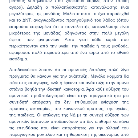
μισθούς νοσηλευτών που ξοδεύουν κυρίως στην τοπική
αγορά). Δηλαδή ο πολλαπλασιαστής κατανάλωσης είναι
μεγαλύτερος της μονάδας. Μάλιστα αυτό το έχει παραδεχθεί
και το ΔΝΤ, αναγνωρίζοντας προηγούμενό του λάθος (όπου
εκτιμούσε εσφαλμένα ότι ο συντελεστής κατανάλωσης είναι
μικρότερος της μονάδας) οδηγώντας στην πολύ μεγάλη
ύφεση των μνημονίων. Αυτό γιατί κάθε ευρώ που
περικόπτονταν από την υγεία, την παιδεία ή τους μισθούς,
αφαιρούσε πολύ περισσότερα από ένα ευρώ από το εθνικό
εισόδημα.
Αποδεικνύεται λοιπόν ότι οι αμυντικές δαπάνες πολύ λίγα
πράγματα θα κάνουν για την ανάπτυξη. Μεγάλο κομμάτι θα
πάει στις εισαγωγές, ενώ η έρευνα και ανάπτυξη στην άμυνα
σπάνια βοηθά την ιδιωτική καινοτομία. Άρα κάθε αύξηση του
αμυντικού προϋπολογισμού είναι στην πραγματικότητα μια
συνειδητή απόφαση ότι δεν επιθυμούμε ενίσχυση της
πράσινης οικονομίας, του κοινωνικού κράτους, της υγείας,
της παιδείας. Οι επιλογές της ΝΔ με τη συνεχή αύξηση των
αμυντικών δαπανών αποδεικνύουν ότι δεν επιθυμεί να κάνει
τις επενδύσεις που είναι απαραίτητες για την αλλαγή του
παραγωγικού μοντέλου και τη θωράκιση της οικονομίας από