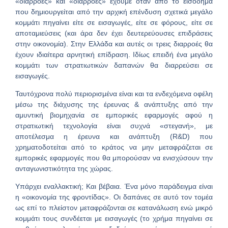
«διαρροές» και «διαρροές» έχουμε όταν από το εισόδημα
που δημιουργείται από την αρχική επένδυση σχετικά μεγάλο
κομμάτι πηγαίνει είτε σε εισαγωγές, είτε σε φόρους, είτε σε
αποταμιεύσεις (και άρα δεν έχει δευτερεύουσες επιδράσεις
στην οικονομία). Στην Ελλάδα και αυτές οι τρεις διαρροές θα
έχουν ιδιαίτερα αρνητική επίδραση. Ιδίως επειδή ένα μεγάλο
κομμάτι των στρατιωτικών δαπανών θα διαρρεύσει σε
εισαγωγές.
Ταυτόχρονα πολύ περιορισμένα είναι και τα ενδεχόμενα οφέλη
μέσω της διάχυσης της έρευνας & ανάπτυξης από την
αμυντική βιομηχανία σε εμπορικές εφαρμογές αφού η
στρατιωτική τεχνολογία είναι συχνά «στεγανή», με
αποτέλεσμα η έρευνα και ανάπτυξη (R&D) που
χρηματοδοτείται από το κράτος να μην μεταφράζεται σε
εμπορικές εφαρμογές που θα μπορούσαν να ενισχύσουν την
ανταγωνιστικότητα της χώρας.
Υπάρχει εναλλακτική; Και βέβαια. Ένα μόνο παράδειγμα είναι
η «οικονομία της φροντίδας». Οι δαπάνες σε αυτό τον τομέα
ως επί το πλείστον μεταφράζονται σε κατανάλωση ενώ μικρό
κομμάτι τους συνδέεται με εισαγωγές (το χρήμα πηγαίνει σε