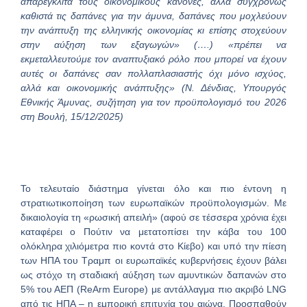
απαρέγκλιτα τους οικονομικούς κανόνες, αλλά συγχρόνως
καθιστά τις δαπάνες για την άμυνα, δαπάνες που μοχλεύουν
την ανάπτυξη της ελληνικής οικονομίας κι επίσης στοχεύουν
στην αύξηση των εξαγωγών» (….) «πρέπει να
εκμεταλλευτούμε τον αναπτυξιακό ρόλο που μπορεί να έχουν
αυτές οι δαπάνες σαν πολλαπλασιαστής όχι μόνο ισχύος,
αλλά και οικονομικής ανάπτυξης» (Ν. Δένδιας, Υπουργός
Εθνικής Άμυνας, συζήτηση για τον προϋπολογισμό του 2026
στη Βουλή, 15/12/2025)
Το τελευταίο διάστημα γίνεται όλο και πιο έντονη η
στρατιωτικοποίηση των ευρωπαϊκών προϋπολογισμών. Με
δικαιολογία τη «ρωσική απειλή» (αφού σε τέσσερα χρόνια έχει
καταφέρει ο Πούτιν να μετατοπίσει την κάβα του 100
ολόκληρα χιλιόμετρα πιο κοντά στο Κίεβο) και υπό την πίεση
των ΗΠΑ του Τραμπ οι ευρωπαϊκές κυβερνήσεις έχουν βάλει
ως στόχο τη σταδιακή αύξηση των αμυντικών δαπανών στο
5% του ΑΕΠ (ReArm Europe) με αντάλλαγμα πιο ακριβό LNG
από τις ΗΠΑ – η εμπορική επιτυχία του αιώνα. Προσπαθούν