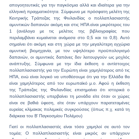
απογοητευτικές για την παγκόσμια αλλά και ιδιαίτερα για την
ελληνική πραγματικότητα. Σύμφωνα με πρόσφατη μελέτη της
Κεντρικής Τράπεζας της Φινλανδίας ο πολλαπλασιαστής
αμυντικών δαπανών ακόμη και στις ΗΠΑ είναι μικρότερος του
1 (ανάλογα με τις μελέτες της βιβλιογραφίας που
περιλαμβάνει κυμαίνεται ανάμεσα στο 0,5 και το 0,8). Αυτό
σημαίνει ότι ακόμη και στη χώρα με την μεγαλύτερη εγχώρια
αμυντική βιομηχανία, με τον υψηλότερο προϋπολογισμό
δαπανών, οι αμυντικές δαπάνες δεν λειτουργούν ως μοχλός
ανάπτυξης. Σύμφωνα με την ίδια έκθεση ο αντίστοιχος
πολλαπλασιαστής για την Ευρώπη είναι χαμηλότερος από τις
ΗΠΑ, ενώ είναι λογικό να υποθέσουμε ότι για την Ελλάδα θα
είναι χαμηλότερος από τον ευρωπαϊκό μ.ο. Αφού η έκθεση
της Τράπεζας της Φινλανδίας επισημαίνει ότι ιστορικά ο
πολλαπλασιαστής υπερβαίνει τη μονάδα είτε όταν οι χώρες
είναι σε βαθιά ύφεση, είτε όταν υπάρχουν παρατεταμένες
ευρείας κλίμακας πολεμικές συγκρούσεις (όπως π.χ. κατά τη
διάρκεια του Β’ Παγκοσμίου Πολέμου)
Γιατί οι πολλαπλασιαστές είναι τόσο χαμηλοί σε αυτό τον
τομέα; Ο πολλαπλιασιαστής είναι μικρός αν υπάρχουν