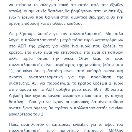
να πείσουν το εκλογικό κοινό ότι εκτός από την έξωθεν
απειλή, οι αμυντικές δαπάνες θα βοηθήσουν στην ανάπτυξη,
ενώ η έρευνα που θα γίνει στην αμυντική βιομηχανία θα έχει
άμεση επίδραση και σε άλλους κλάδους.
Ας μιλήσουμε λοιπόν για τον πολλαπλασιαστή. Με απλά
λόγια, ο πολλαπλασιαστής μετρά πόσα ευρώ «επιστρέφουν»
στο ΑΕΠ της χώρας για κάθε ένα ευρώ που ξοδεύει το
κράτος, είτε αυτό είναι για επενδύσεις είτε είναι σε κάποιον
άλλο τομέα όπως την υγεία. Όταν λέμε ότι ένας
πολλαπλασιαστής είναι μικρότερος της μονάδας (κάτω από
1), σημαίνει ότι η δαπάνη είναι, από καθαρά οικονομική
σκοπιά, αναποτελεσματική για την προώθηση της
ανάπτυξης. Αν, για παράδειγμα, το κράτος ξοδέψει 1 ευρώ
στην άμυνα και το ΑΕΠ αυξηθεί μόνο κατά 60 ή 80 λεπτά.
Δηλαδή δεν έχουμε κανένα «κέρδος» πέρα από την αρχική
δαπάνη. Άρα για να έχουν οι αμυντικές δαπάνες καθαρό
αναπτυξιακό όφελος θα πρέπει ο πολλαπλασιαστής να είναι
μεγαλύτερος του 1.
Ποιες είναι λοιπόν οι εμπειρικές ενδείξεις για το ύψος του
πολλαπλασιαστή των αμυντικών δαπανών; Μάλλον