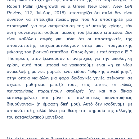
Robert Pollin (De-growth vs a Green New Deal’,
New Left
Review
, 112, Jul-Aug, 2018) υποστηρίζει ότι απλά δεν είναι
δυνατόν να επιτευχθεί πλειοψηφία που θα υποστηρίξει μια
στρατηγική για την αντιμετώπιση της κλιματικής κρίσης, εάν
αυτή συνεπάγεται σοβαρή μείωση του βιοτικού επιπέδου. Δεν
είναι καθόλου σαφές για μένα ότι οι υποστηρικτές της
αποανάπτυξης επιχειρηματολογούν υπέρ μιας πραγματικής
μείωσης του βιοτικού επιπέδου. Όπως έγραψε παλιότερα ο E P
Thompson, όταν ξεκινούσαν οι ανησυχίες για την οικολογική
κρίση, αυτό που μπορεί να χρειαστούμε είναι «η εκ νέου
ανακάλυψη, με νέες μορφές, ενός είδους “εθιμικής συνείδησης”,
στην οποία για άλλη μια φορά διαδοχικές γενιές στέκονται σε
σχέσεις μαθητείας μεταξύ τους, στις οποίες οι
υλικές
ικανοποιήσεις παραμένουν σταθερές
(αν και πιο δίκαια
κατανεμημένες) και μόνο οι πολιτιστικές ικανοποιήσεις
διευρύνονται» (η έμφαση δική μου). Αυτό δεν ισοδυναμεί με
αποανάπτυξη, αλλά δίνει μια θέση στη σημασία της αλλαγής
του καταναλωτικού μοντέλου.