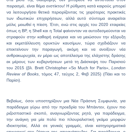
πειρασμό, είναι θέμα ενστίκτου! Η ρύθμιση κατά καιρούς μπορεί
να λειτουργήσει θετικά περιορίζοντας τις χειρότερες πρακτικές
των ιδιωτικών επιχειρήσεων, αλλά αυτό σύντομα αναιρείται
μόλις μειωθεί η πίεση. Έτσι, ενώ στις αρχές του 2020 εταιρείες
όπως η BP, η Shell και η Total φαίνονταν να αυτοδεσμεύονται να
στραφούν στην καθαρή ενέργεια και να μειώσουν την εξόρυξη
και εκμετάλλευση ορυκτών καυσίμων, τώρα σχεδιάζουν να
επεκτείνουν την παραγωγή, ακόμη και να ανοίξουν νέα
ανθρακωρυχεία, εν μέρει ως αποτέλεσμα της ελάχιστης δράσης
εκ μέρους των κυβερνήσεων μετά τη Διάσκεψη του Παρισιού
του 2015 (βλ. Brett Christopher «So Much for Paris»,
London
Review of Books
, τόμος 47, τεύχος 2, Φεβ 2025) (Πάει και το
Παρίσι).
Βεβαίως, όσοι υποστηρίζουν μια Νέα Πράσινη Συμφωνία, για
παράδειγμα γύρω από την προεδρία του Μπάιντεν, έχουν πιο
ριζοσπαστικό σκοπό, αναγνωρίζοντας ρητά, για παράδειγμα,
την ανάγκη για μία πολύ πιο πλουραλιστική γκάμα μορφών
ιδιοκτησίας. Αλλά σε γενικές γραμμές, είναι κατηγορηματικά
επικριτικοί στο ζήτημα της αποανάπτυξης. Για παράδειγμα, ο