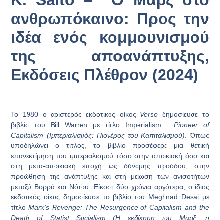
Κ. Saito – Ο Μαρξ στο
ανθρωπόκαινο: Προς την
ιδέα ενός κομμουνισμού
της αποανάπτυξης,
Εκδόσεις Πλέθρον (2024)
Το 1980 ο αριστερός εκδοτικός οίκος
Verso
δημοσίευσε το
βιβλίο του Bill Warren με τίτλο Imperialism
: Pioneer of
Capitalism (Ιμπεριαλισμός: Πιονέρος του Καπιταλισμού)
. Όπως
υποδηλώνει ο τίτλος, το βιβλίο προσέφερε μια θετική
επανεκτίμηση του ιμπεριαλισμού τόσο στην αποικιακή όσο και
στη μετα-αποικιακή εποχή ως δύναμης προόδου, στην
προώθηση της ανάπτυξης και στη μείωση των ανισοτήτων
μεταξύ Βορρά και Νότου. Είκοσι δύο χρόνια αργότερα, ο ίδιος
εκδοτικός οίκος δημοσίευσε το βιβλίο του Meghnad Desai με
τίτλο
Marx’s Revenge: The Resurgence of Capitalism and the
Death of Statist Socialism (Η εκδίκηση του Μαρξ: η