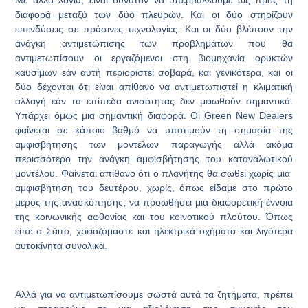
Με άλλα λόγια, είναι δυνατόν να υπερβάλλουμε ως προς τη
διαφορά μεταξύ των δύο πλευρών. Και οι δύο στηρίζουν
επενδύσεις σε πράσινες τεχνολογίες. Και οι δύο βλέπουν την
ανάγκη αντιμετώπισης των προβλημάτων που θα
αντιμετωπίσουν οι εργαζόμενοι στη βιομηχανία ορυκτών
καυσίμων εάν αυτή περιοριστεί σοβαρά, και γενικότερα, και οι
δύο δέχονται ότι είναι απίθανο να αντιμετωπιστεί η κλιματική
αλλαγή εάν τα επίπεδα ανισότητας δεν μειωθούν σημαντικά.
Υπάρχει όμως μια σημαντική διαφορά. Οι Green New Dealers
φαίνεται σε κάποιο βαθμό να υποτιμούν τη σημασία της
αμφισβήτησης των μοντέλων παραγωγής αλλά ακόμα
περισσότερο την ανάγκη αμφισβήτησης του καταναλωτικού
μοντέλου. Φαίνεται απίθανο ότι ο πλανήτης θα σωθεί χωρίς μια
αμφισβήτηση του δευτέρου, χωρίς, όπως είδαμε στο πρώτο
μέρος της ανασκόπησης, να προωθήσει μια διαφορετική έννοια
της κοινωνικής αφθονίας και του κοινοτικού πλούτου. Όπως
είπε ο Σάιτο, χρειαζόμαστε και ηλεκτρικά οχήματα και λιγότερα
αυτοκίνητα συνολικά.
Αλλά για να αντιμετωπίσουμε σωστά αυτά τα ζητήματα, πρέπει