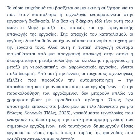
Το κύριο επιχείρημά του βασίζεται σε μια εκτενή συζήτηση για το
πώς στον καπιταλισμό η τεχνολογία ενσωματώνεται στην
εργασιακή διαδικασία. Μια βασική διάκριση εδώ είναι αυτή που
έκανε ο Μαρξ μεταξύ της τυπικής και της πραγματικής
υπαγωγής της εργασίας. Στις απαρχές του καπιταλισμού, οι
εργάτες εξακολουθούν να έχουν κάποια αυτονομία σε σχέση με
την εργασία τους. Αλλά αυτή η τυπική υπαγωγή σύντομα
αντικαθίσταται από μια πραγματική υπαγωγή στην οποία η
διαφοροποίηση μεταξύ σύλληψης και εκτέλεσης της εργασίας, ή
μεταξύ μη χειρωνακτικής και χειρωνακτικής εργασίας, γίνεται
πολύ διακριτή. Υπό αυτή την έννοια, οι τρέχουσες τεχνολογικές
εξελίξεις που προωθούν την αυτοματοποίηση – την
αποειδίκευση και την αντικατάσταση των εργαζομένων – ή την
παρακολούθηση των εργαζομένων δεν μπορούν απλώς να
χρησιμοποιηθούν με προοδευτικό πρόσημο. Όπως έχω
υποστηρίξει εκτενώς στο βιβλίο μου με τίτλο
Μανιφέστο για μια
Βιώσιμη Κοινωνία
(Πόλις, 2025), χρειαζόμαστε τεχνολογίες που
ενισχύουν τις δεξιότητες ή την τοπική και άρρητη γνώση των
σημερινών εργαζομένων, ενώ ταυτόχρονα δημιουργούν θέσεις
εργασίας σε νέους τομείς όπως ο τομέας της φροντίδας που
χρειάζεται απεγνωσμένα ανάπτυξη.