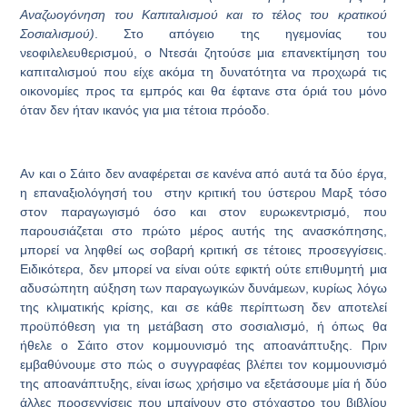
Αναζωογόνηση του Καπιταλισμού και το τέλος του κρατικού
Σοσιαλισμού)
. Στο απόγειο της ηγεμονίας του
νεοφιλελευθερισμού, ο Ντεσάι ζητούσε μια επανεκτίμηση του
καπιταλισμού που είχε ακόμα τη δυνατότητα να προχωρά τις
οικονομίες προς τα εμπρός και θα έφτανε στα όριά του μόνο
όταν δεν ήταν ικανός για μια τέτοια πρόοδο.
Αν και ο Σάιτο δεν αναφέρεται σε κανένα από αυτά τα δύο έργα,
η επαναξιολόγησή του στην κριτική του ύστερου Μαρξ τόσο
στον παραγωγισμό όσο και στον ευρωκεντρισμό, που
παρουσιάζεται στο πρώτο μέρος αυτής της ανασκόπησης,
μπορεί να ληφθεί ως σοβαρή κριτική σε τέτοιες προσεγγίσεις.
Ειδικότερα, δεν μπορεί να είναι ούτε εφικτή ούτε επιθυμητή μια
αδυσώπητη αύξηση των παραγωγικών δυνάμεων, κυρίως λόγω
της κλιματικής κρίσης, και σε κάθε περίπτωση δεν αποτελεί
προϋπόθεση για τη μετάβαση στο σοσιαλισμό, ή όπως θα
ήθελε ο Σάιτο στον κομμουνισμό της αποανάπτυξης. Πριν
εμβαθύνουμε στο πώς ο συγγραφέας βλέπει τον κομμουνισμό
της αποανάπτυξης, είναι ίσως χρήσιμο να εξετάσουμε μία ή δύο
άλλες προσεγγίσεις που μπαίνουν στο στόχαστρο του βιβλίου