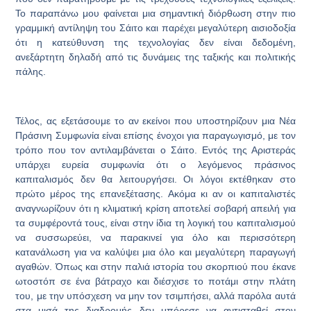
Το παραπάνω μου φαίνεται μια σημαντική διόρθωση στην πιο
γραμμική αντίληψη του Σάιτο και παρέχει μεγαλύτερη αισιοδοξία
ότι η κατεύθυνση της τεχνολογίας δεν είναι δεδομένη,
ανεξάρτητη δηλαδή από τις δυνάμεις της ταξικής και πολιτικής
πάλης.
Τέλος, ας εξετάσουμε το αν εκείνοι που υποστηρίζουν μια Νέα
Πράσινη Συμφωνία είναι επίσης ένοχοι για παραγωγισμό, με τον
τρόπο που τον αντιλαμβάνεται ο Σάιτο. Εντός της Αριστεράς
υπάρχει ευρεία συμφωνία ότι ο λεγόμενος πράσινος
καπιταλισμός δεν θα λειτουργήσει. Οι λόγοι εκτέθηκαν στο
πρώτο μέρος της επανεξέτασης. Ακόμα κι αν οι καπιταλιστές
αναγνωρίζουν ότι η κλιματική κρίση αποτελεί σοβαρή απειλή για
τα συμφέροντά τους, είναι στην ίδια τη λογική του καπιταλισμού
να συσσωρεύει, να παρακινεί για όλο και περισσότερη
κατανάλωση για να καλύψει μια όλο και μεγαλύτερη παραγωγή
αγαθών. Όπως και στην παλιά ιστορία του σκορπιού που έκανε
ωτοστόπ σε ένα βάτραχο και διέσχισε το ποτάμι στην πλάτη
του, με την υπόσχεση να μην τον τσιμπήσει, αλλά παρόλα αυτά
στα μισά της διαδρομής δεν μπόρεσε να αντισταθεί στον