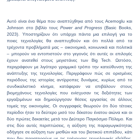
Αυτό είναι ένα θέμα που αναπτύχθηκε από τους Acemoglu και
Johnson στο βιβλίο τους
Power and Progress
(Basic Books,
2023). Υποστηρίζουν ότι υπάρχει πάντα μια επιλογή για το
ποιες τεχνολογίες θα αναπτυχθούν και ότι πολλά από τα
τρέχοντα προβλήματά μας – οικονομικά, κοινωνικά και πολιτικά
– μπορούν να εντοπιστούν στο γεγονός ότι αυτές οι επιλογές
έχουν ανατεθεί στους μεγιστάνες των Big Tech. Ωστόσο,
περιγράφουν με λιγότερο γραμμικό τρόπο την κατεύθυνση της
ανάπτυξης της τεχνολογίας. Περιγράφουν πώς σε ορισμένες
περιόδους της ιστορίας αντίρροπες δυνάμεις, κυρίως από το
συνδικαλιστικό κίνημα, κατάφεραν να επιβάλουν στους
βιομηχάνους τεχνολογίες που ενίσχυσαν τις δεξιότητες των
εργαζομένων και δημιούργησαν θέσεις εργασίας σε άλλους
τομείς της οικονομίας. Οι συγγραφείς θεωρούν ότι δύο τέτοιες
περίοδοι ήταν το δεύτερο μισό του δέκατου ένατου αιώνα και οι
δύο πρώτες δεκαετίες μετά τον Δεύτερο Παγκόσμιο Πόλεμο. Και
στις δύο αυτές περιπτώσεις, η αύξηση της παραγωγικότητας
οδήγησε σε αύξηση των μισθών και του βιοτικού επιπέδου, κάτι
που δεν παρατηρούμε με τις τρέχουσες τεχνολογικές εξελίξεις.