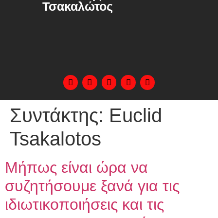
Τσακαλώτος
Συντάκτης:
Euclid
Tsakalotos
Μήπως είναι ώρα να
συζητήσουμε ξανά για τις
ιδιωτικοποιήσεις και τις